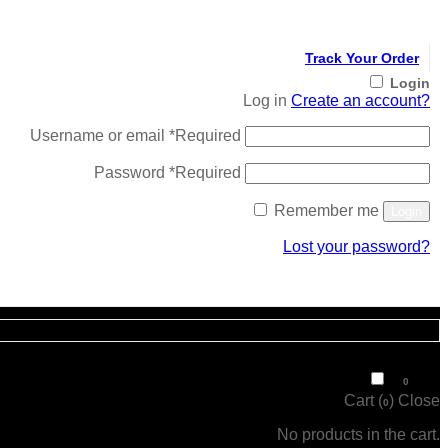
Track Your Order
Login
Log in
Create an account?
Username or email
*
Required
Password
*
Required
Remember me
Login
Lost your password?
Register
₹
0
0
Cart (
)
Close
0
No products in the cart.