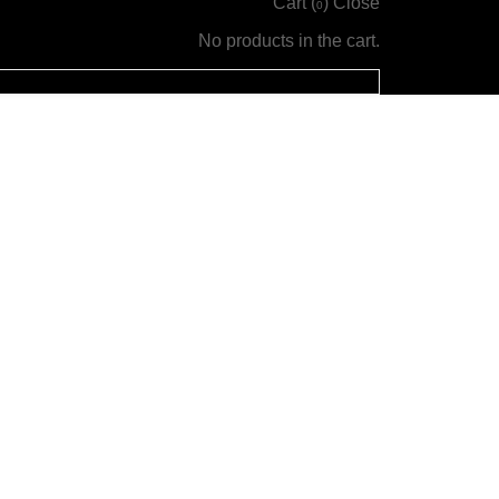
Cart (
)
Close
0
No products in the cart.