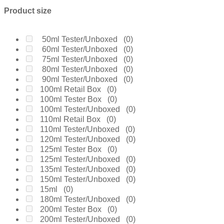
Boucheron
(0)
Product size
Burberry
(0)
Bvlgari
(0)
Byredo
(0)
50ml Tester/Unboxed
(0)
Calvin Klein
(0)
60ml Tester/Unboxed
(0)
Carolina Herrera
(0)
75ml Tester/Unboxed
(0)
Cartier
(0)
80ml Tester/Unboxed
(0)
Chanel
(0)
90ml Tester/Unboxed
(0)
Cherie
(0)
100ml Retail Box
(0)
Chloe
(0)
100ml Tester Box
(0)
Chopard
(0)
100ml Tester/Unboxed
(0)
Clinique
(0)
110ml Retail Box
(0)
Coach
(0)
110ml Tester/Unboxed
(0)
Creed
(0)
120ml Tester/Unboxed
(0)
Daarej
(0)
125ml Tester Box
(0)
Davidoff
(0)
125ml Tester/Unboxed
(0)
Diesel
(0)
135ml Tester/Unboxed
(0)
Dior
(0)
150ml Tester/Unboxed
(0)
Diptyque
(0)
15ml
(0)
Dolce & Gabanne
(0)
180ml Tester/Unboxed
(0)
Dunhill
(0)
200ml Tester Box
(0)
Elie Saab
(0)
200ml Tester/Unboxed
(0)