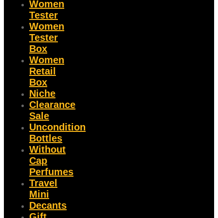
Women
Tester
Women
Tester
Box
Women
Retail
Box
Niche
Clearance
Sale
Uncondition
Bottles
Without
Cap
Perfumes
Travel
Mini
Decants
Gift