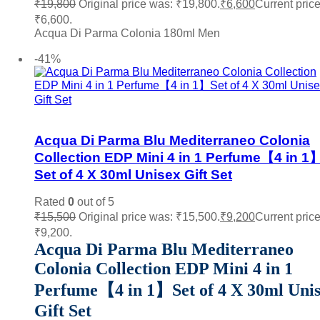
₹
19,800
Original price was: ₹19,800.
₹
6,600
Current price
₹6,600.
Acqua Di Parma Colonia 180ml Men
Add to cart
-41%
Add to wishlist
Acqua Di Parma Blu Mediterraneo Colonia
Collection EDP Mini 4 in 1 Perfume【4 in 1
Set of 4 X 30ml Unisex Gift Set
Rated
0
out of 5
₹
15,500
Original price was: ₹15,500.
₹
9,200
Current price
₹9,200.
Acqua Di Parma Blu Mediterraneo
Colonia Collection EDP Mini 4 in 1
Perfume【4 in 1】Set of 4 X 30ml Uni
Gift Set