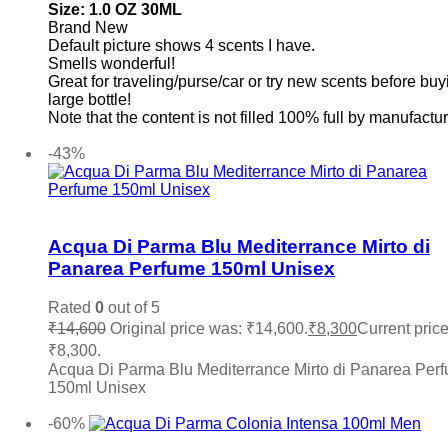
Size: 1
.0 OZ 30ML
Brand New
Default picture shows 4 scents I have.
Smells wonderful!
Great for traveling/purse/car or try new scents before buy
large bottle!
Note that the content is not filled 100% full by manufactur
Add to cart
-43%
Add to wishlist
Acqua Di Parma Blu Mediterrance Mirto di
Panarea Perfume 150ml Unisex
Rated
0
out of 5
₹
14,600
Original price was: ₹14,600.
₹
8,300
Current price
₹8,300.
Acqua Di Parma Blu Mediterrance Mirto di Panarea Per
150ml Unisex
Add to cart
-60%
Add to wishlist