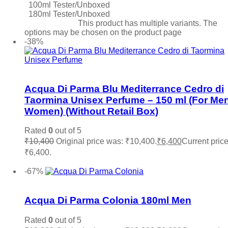
100ml Tester/Unboxed
180ml Tester/Unboxed
Select options
This product has multiple variants. The
options may be chosen on the product page
-38%
Add to wishlist
Acqua Di Parma Blu Mediterrance Cedro di
Taormina Unisex Perfume – 150 ml (For Me
Women) (Without Retail Box)
Rated
0
out of 5
₹
10,400
Original price was: ₹10,400.
₹
6,400
Current price
₹6,400.
Add to cart
-67%
Add to wishlist
Acqua Di Parma Colonia 180ml Men
Rated
0
out of 5