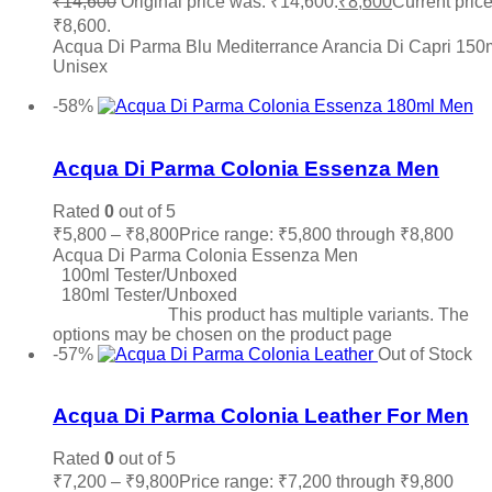
₹
14,600
Original price was: ₹14,600.
₹
8,600
Current price
₹8,600.
Acqua Di Parma Blu Mediterrance Arancia Di Capri 150
Unisex
Add to cart
-58%
Add to wishlist
Acqua Di Parma Colonia Essenza Men
Rated
0
out of 5
₹
5,800
–
₹
8,800
Price range: ₹5,800 through ₹8,800
Acqua Di Parma Colonia Essenza Men
100ml Tester/Unboxed
180ml Tester/Unboxed
Select options
This product has multiple variants. The
options may be chosen on the product page
-57%
Out of Stock
Add to wishlist
Acqua Di Parma Colonia Leather For Men
Rated
0
out of 5
₹
7,200
–
₹
9,800
Price range: ₹7,200 through ₹9,800