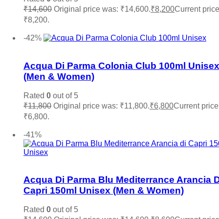
Roja
(0)
₹
14,600
Original price was: ₹14,600.
₹
8,200
Current price
Salvatore Ferragamo
(0)
₹8,200.
Sean John
(0)
Add to cart
Shaka
(0)
-42%
Add to wishlist
Stephane Humbert Lucas
(0)
The Merchant of Venice
(0)
Acqua Di Parma Colonia Club 100ml Unise
Thierry Muglair
(0)
(Men & Women)
Tiffany & Co.
(0)
Titan
(0)
Rated
0
out of 5
Tocca
(0)
₹
11,800
Original price was: ₹11,800.
₹
6,800
Current price 
Tom Ford
(0)
Tommy Hilfiger
(0)
₹6,800.
Add to cart
Trussardi
(0)
-41%
Valentino
(0)
Vera Wang
(0)
Versace
(0)
Add to wishlist
Victoria Secret
(0)
Viktor & Rolf
(0)
Acqua Di Parma Blu Mediterrance Arancia D
Vince Camuto
(0)
Capri 150ml Unisex (Men & Women)
Xerjoff
(0)
YSL Yves Saint Laurent
(0)
Rated
0
out of 5
Zara
(0)