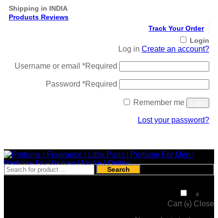
Shipping in INDIA
Products Reviews
Track Your Order
Login
Log in
Create an account?
Username or email
*
Required
Password
*
Required
Remember me
Login
Lost your password?
Register
Search
₹
0
0
Cart (
)
Close
0