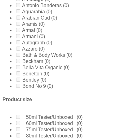
Antonio Banderas
(0)
Aquarabia
(0)
Arabian Oud
(0)
Aramis
(0)
Armaf
(0)
Armani
(0)
Autograph
(0)
Azzaro
(0)
Bath & Body Works
(0)
Beckham
(0)
Bella Vita Organic
(0)
Benetton
(0)
Bentley
(0)
Bond No 9
(0)
Bottega Veneta
(0)
Boucheron
(0)
Product size
Burberry
(0)
Bvlgari
(0)
Byredo
(0)
50ml Tester/Unboxed
(0)
Calvin Klein
(0)
60ml Tester/Unboxed
(0)
Carolina Herrera
(0)
75ml Tester/Unboxed
(0)
Cartier
(0)
80ml Tester/Unboxed
(0)