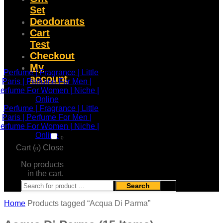
Set
Deodorants
Cart
Test
Checkout
My
account
0
Cart (
)
Close
0
No products
in the cart.
Search
Home
Products tagged “Acqua Di Parma”