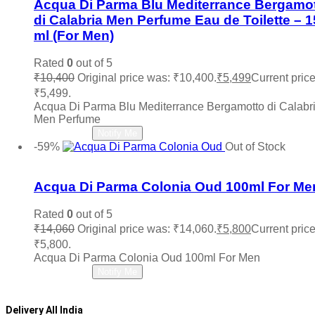
Acqua Di Parma Blu Mediterrance Bergamo
di Calabria Men Perfume Eau de Toilette – 
ml (For Men)
Rated
0
out of 5
₹
10,400
Original price was: ₹10,400.
₹
5,499
Current price
₹5,499.
Acqua Di Parma Blu Mediterrance Bergamotto di Calabr
Men Perfume
Read more
Notify Me
-59%
Out of Stock
Add to wishlist
Acqua Di Parma Colonia Oud 100ml For Me
Rated
0
out of 5
₹
14,060
Original price was: ₹14,060.
₹
5,800
Current price
₹5,800.
Acqua Di Parma Colonia Oud 100ml For Men
Read more
Notify Me
Delivery All India