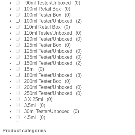
Chanel
(0)
90ml Tester/Unboxed
(0)
Cherie
(0)
100ml Retail Box
(0)
Chloe
(0)
100ml Tester Box
(0)
Chopard
(0)
100ml Tester/Unboxed
(2)
Clinique
(0)
110ml Retail Box
(0)
Coach
(0)
110ml Tester/Unboxed
(0)
Creed
(0)
120ml Tester/Unboxed
(0)
Daarej
(0)
125ml Tester Box
(0)
Davidoff
(0)
125ml Tester/Unboxed
(0)
Diesel
(0)
135ml Tester/Unboxed
(0)
Dior
(0)
150ml Tester/Unboxed
(2)
Diptyque
(0)
15ml
(0)
Dolce & Gabanne
(0)
180ml Tester/Unboxed
(3)
Dunhill
(0)
200ml Tester Box
(0)
Elie Saab
(0)
200ml Tester/Unboxed
(0)
Elizabeth Arden
(0)
250ml Tester/Unboxed
(0)
Emanuel Ungaro
(0)
3 X 25ml
(0)
Encre Noire
(0)
3.5ml
(0)
Ermenegildo Zegna
(0)
30ml Tester/Unboxed
(0)
Escada
(0)
4.5ml
(0)
Estee Lauder
(0)
4.9ml
(0)
Fakhar
(0)
4ml
(0)
Product categories