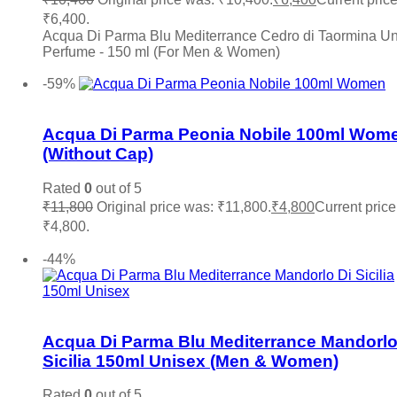
Ministry Of Oud
(0)
₹6,400.
Missoni
(0)
Acqua Di Parma Blu Mediterrance Cedro di Taormina U
Mocemsa
(0)
Perfume - 150 ml (For Men & Women)
Mont Blanc
(0)
Add to cart
Montale
(0)
-59%
Moschino
(0)
Add to wishlist
My Perfumes
(0)
Narciso Rodriguez
(0)
Acqua Di Parma Peonia Nobile 100ml Wom
Nautica
(0)
(Without Cap)
Nefarious
(0)
Nina Ricci
(0)
Rated
0
out of 5
Nishane
(0)
₹
11,800
Original price was: ₹11,800.
₹
4,800
Current price 
Oud Arabia Dudai
(0)
₹4,800.
Paco Rabanne
(0)
Add to cart
Parfums De Marly
(0)
-44%
Paris Hilton
(0)
PDM
(0)
Penhaligon's
(0)
Add to wishlist
Police
(0)
Acqua Di Parma Blu Mediterrance Mandorlo
Prada
(0)
Sicilia 150ml Unisex (Men & Women)
Quatre
(0)
Ralph Lauren
(0)
Roberto Cavalli
(0)
Rated
0
out of 5