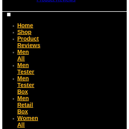
Home
Shop
Product
Reviews
Men
All
Men
Tester
Men
Tester
Box
Men
Retail
Box
Women
All