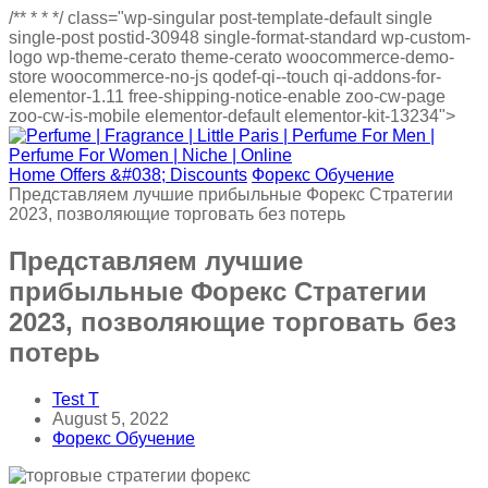
/**
*
*
*/
class="wp-singular post-template-default single
single-post postid-30948 single-format-standard wp-custom-
logo wp-theme-cerato theme-cerato woocommerce-demo-
store woocommerce-no-js qodef-qi--touch qi-addons-for-
elementor-1.11 free-shipping-notice-enable zoo-cw-page
zoo-cw-is-mobile elementor-default elementor-kit-13234">
Home
Offers &#038; Discounts
Форекс Обучение
Представляем лучшие прибыльные Форекс Стратегии
2023, позволяющие торговать без потерь
Представляем лучшие
прибыльные Форекс Стратегии
2023, позволяющие торговать без
потерь
Test T
August 5, 2022
Форекс Обучение