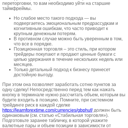
переторговки, то вам необходимо уйти на старшие
таймфреймы.
Но слабое место такого подхода — вы
подвергаетесь эмоциональным предрассудкам и
когнитивным ошибкам, что часто приводит к
крупным денежным потерям.
В противном случае можно быть уверенным в том,
что все в порядке.
Позиционная торговля – это стиль, при котором
трейдеры покупают и продают ценные бумаги с
целью удержания в течение нескольких недель или
месяцев.
Только детальный подход к бизнесу принесет
достойную выгоду.
При этом она позволяет заработать сотню пунктов за
одну сделку! Непосредственно перед тем как нажать
кнопку в терминале нужно рассчитать объем, которым вы
будите входить в позицию. Помните, при системном
трейдинге риск в каждой сделке
https://learnforextime.com/currencies/gbphuf/
должен быть
одинаковым (см. статью «Стабильная торговля»).
Подготовьте заранее табличку, в которой укажите
валютные пары и объем позиции в зависимости от