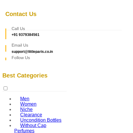
Contact Us
Call Us
+91 9379384561
Email Us
support@littleparis.co.in
Follow Us
Best Categories
Men
Women
Niche
Clearance
Uncondition Bottles
Without Cap
Perfumes