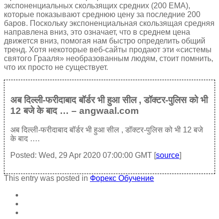
экспоненциальных скользящих средних (200 EMA),
которые показывают среднюю цену за последние 200
баров. Поскольку экспоненциальная скользящая средняя
направлена вниз, это означает, что в среднем цена
движется вниз, помогая нам быстро определить общий
тренд. Хотя некоторые веб-сайты продают эти «системы
святого Грааля» необразованным людям, стоит помнить,
что их просто не существует.
अब दिल्ली-फरीदाबाद बॉर्डर भी हुआ सील , डॉक्टर-पुलिस को भी
12 बजे के बाद … – angwaal.com
अब दिल्ली-फरीदाबाद बॉर्डर भी हुआ सील , डॉक्टर-पुलिस को भी 12 बजे
के बाद ….
Posted: Wed, 29 Apr 2020 07:00:00 GMT [
source
]
This entry was posted in
Форекс Обучение