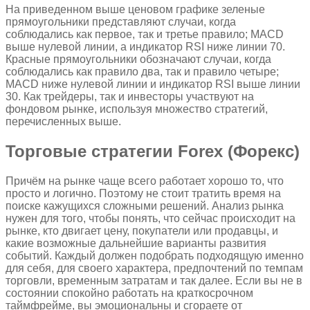
На приведенном выше ценовом графике зеленые
прямоугольники представляют случаи, когда
соблюдались как первое, так и третье правило; MACD
выше нулевой линии, а индикатор RSI ниже линии 70.
Красные прямоугольники обозначают случаи, когда
соблюдались как правило два, так и правило четыре;
MACD ниже нулевой линии и индикатор RSI выше линии
30. Как трейдеры, так и инвесторы участвуют на
фондовом рынке, используя множество стратегий,
перечисленных выше.
Торговые стратегии Forex (Форекс)
Причём на рынке чаще всего работает хорошо то, что
просто и логично. Поэтому не стоит тратить время на
поиске кажущихся сложными решений. Анализ рынка
нужен для того, чтобы понять, что сейчас происходит на
рынке, кто двигает цену, покупатели или продавцы, и
какие возможные дальнейшие варианты развития
событий. Каждый должен подобрать подходящую именно
для себя, для своего характера, предпочтений по темпам
торговли, временным затратам и так далее. Если вы не в
состоянии спокойно работать на краткосрочном
таймфрейме, вы эмоциональны и сгораете от